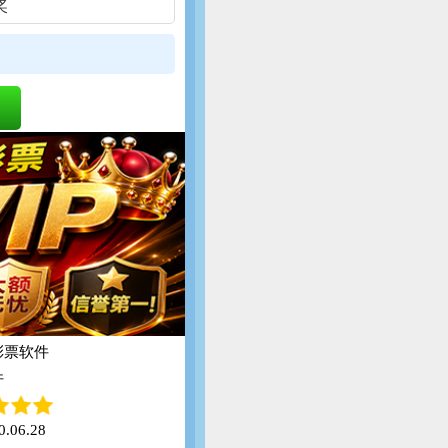
奖
金多宝网
站
黄大仙网
网
九五至尊
牌
摇钱树网
水
铁盘神算
网
青龙阁网
网
惠泽社群
机
雷锋总站
彩票软件
网
六合彩票
件
宝
聚宝盆网
06.28