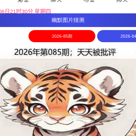
幽默图片猜测
2026-85期
2026-8