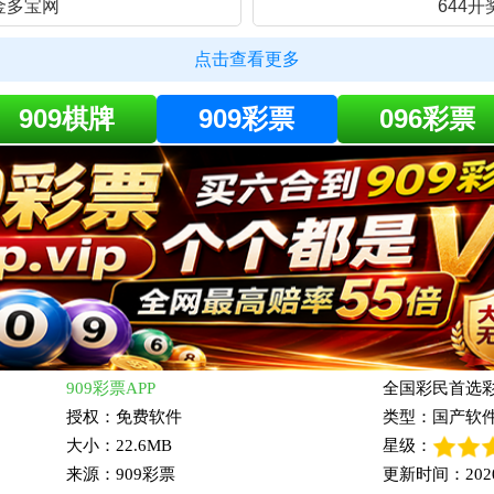
金多宝网
644开
黄大仙网
彩民网
点击查看更多
九五至尊
曾道人
909棋牌
909彩票
096彩票
摇钱树网
香港挂
铁盘神算
九龙心
青龙阁网
藏宝阁
惠泽社群
刘伯温
雷锋总站
凤凰天
澳六彩票APP
全国彩民首选
六合彩票
神算子
授权：免费软件
类型：国产软
大小：22.6MB
星级：
聚宝盆网
天线宝
来源：澳六彩票
更新时间：2020.