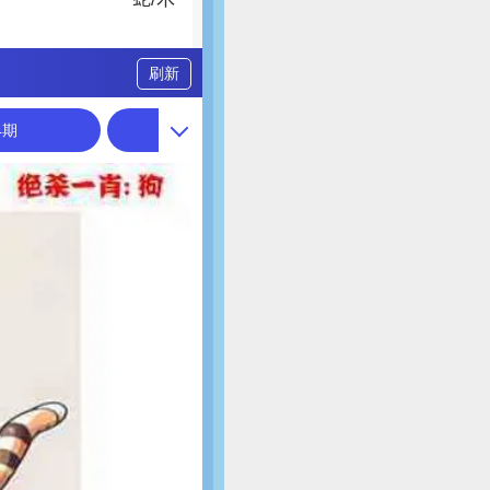
刷新
4期
2026-83期
2026-