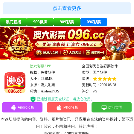
黄大仙网
彩民网站
点击查看更多
九五至尊
曾道人网
澳门直播
909棋牌
909彩票
096彩票
摇钱树网
香港挂牌
铁盘神算
九龙心水
青龙阁网
藏宝阁网
澳六彩票APP
全国彩民首选彩票软件
授权：免费软件
类型：国产软件
惠泽社群
刘伯温网
大小：22.6MB
星级：
来源：澳六彩票
更新时间：2020.06.28
雷锋总站
凤凰天机
环境：Android/iOS
评分：9.9
已通过百度安全认证，请放心使用。
六合彩票
神算子网
Android版
iPhone版
访问官网
聚宝盆网
天线宝宝
本论坛所提供的内容、资料、图片和资讯，只应用在合法的资料探讨，暂不适
用于其它，外围和使用。特此声明！
跑狗论坛
红姐论坛
版权所有：77901青龙图库