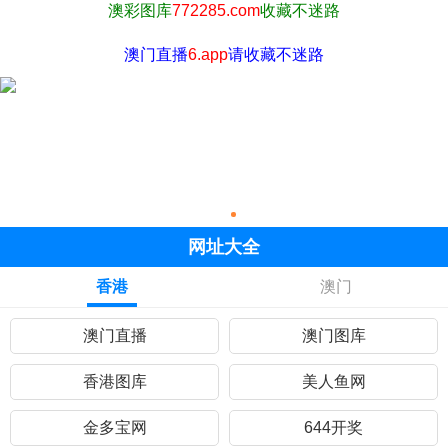
澳彩图库
772285.com
收藏不迷路
澳门直播
6.app
请收藏不迷路
网址大全
香港
澳门
澳门直播
澳门图库
香港图库
美人鱼网
金多宝网
644开奖