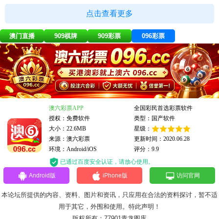
黄大仙网
彩民网站
点击查看更多
九五至尊
曾道人网
澳门直播
909棋牌
909彩票
096彩票
摇钱树网
香港挂牌
铁盘神算
九龙心水
青龙阁网
藏宝阁网
澳六彩票APP
全国彩民首选彩票软件
授权：免费软件
类型：国产软件
惠泽社群
刘伯温网
大小：22.6MB
星级：
来源：澳六彩票
更新时间：2020.06.28
雷锋总站
凤凰天机
环境：Android/iOS
评分：9.9
已通过百度安全认证，请放心使用。
六合彩票
神算子网
Android版
iPhone版
访问官网
聚宝盆网
天线宝宝
本论坛所提供的内容、资料、图片和资讯，只应用在合法的资料探讨，暂不适
用于其它，外围和使用。特此声明！
跑狗论坛
红姐论坛
版权所有：77901青龙图库