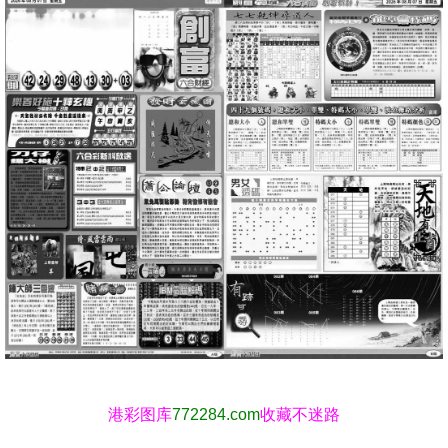
港彩图库
772284.com
收藏不迷路