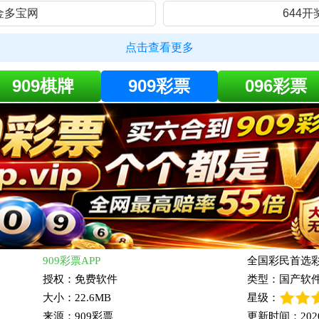
金多宝网
644开
黄大仙网
彩民网
点击查看更多
九五至尊
曾道人
909棋牌
909彩票
096彩票
摇钱树网
香港挂
铁盘神算
九龙心
青龙阁网
藏宝阁
惠泽社群
刘伯温
雷锋总站
凤凰天
澳六彩票APP
全国彩民首选
六合彩票
神算子
授权：免费软件
类型：国产软
大小：22.6MB
星级：
聚宝盆网
天线宝
来源：澳六彩票
更新时间：2020.