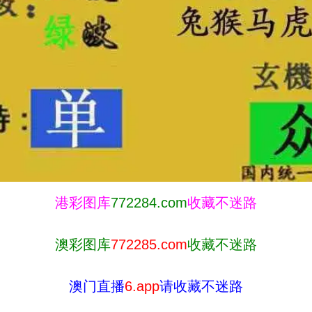
港彩图库
772284.com
收藏不迷路
澳彩图库
772285.com
收藏不迷路
澳门直播
6.app
请收藏不迷路