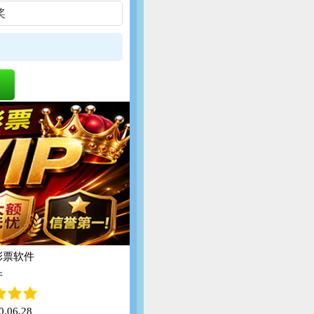
奖
金多宝网
站
黄大仙网
网
九五至尊
牌
摇钱树网
水
铁盘神算
网
青龙阁网
网
惠泽社群
机
雷锋总站
彩票软件
网
六合彩票
件
宝
聚宝盆网
06.28