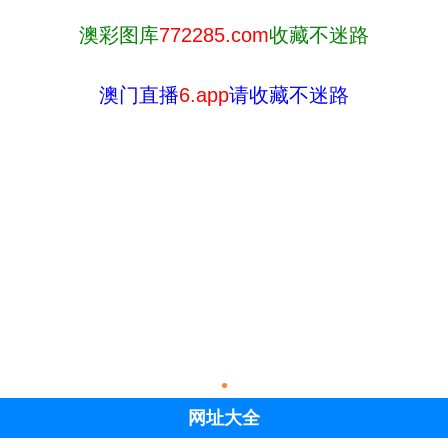
澳彩图库
772285.com
收藏不迷路
澳门直播
6.app
请收藏不迷路
网址大全