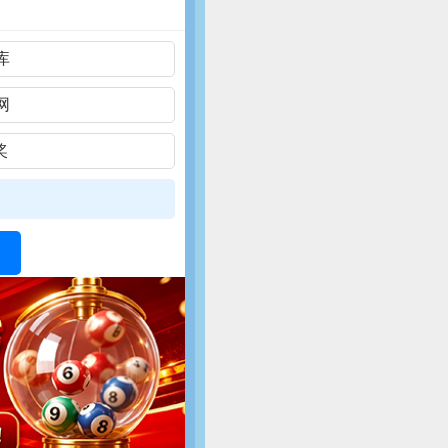
库
开奖直播
网
香港图库
奖
金多宝网
站
黄大仙网
网
九五至尊
牌
摇钱树网
水
铁盘神算
网
青龙阁网
网
惠泽社群