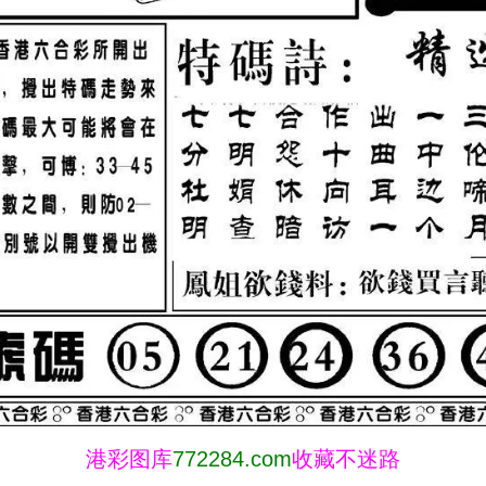
港彩图库
772284.com
收藏不迷路