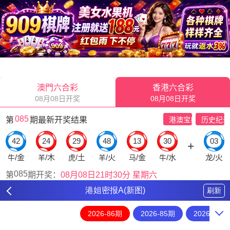
港姐密报A(新图)
刷新
2026-86期
2026-85期
2026-84期