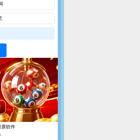
网
香港图库
奖
金多宝网
站
黄大仙网
网
九五至尊
牌
摇钱树网
水
铁盘神算
网
青龙阁网
网
惠泽社群
机
雷锋总站
彩票软件
网
六合彩票
件