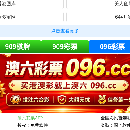
香港图库
美人鱼
金多宝网
644开
黄大仙网
彩民网
点击查看更多
九五至尊
曾道人
909棋牌
909彩票
096彩票
摇钱树网
香港挂
铁盘神算
九龙心
青龙阁网
藏宝阁
惠泽社群
刘伯温
雷锋总站
凤凰天
澳六彩票APP
全国彩民首选
六合彩票
神算子
授权：免费软件
类型：国产软