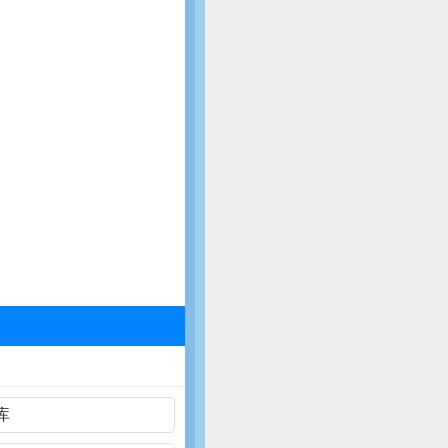
库
开奖直播