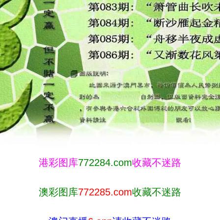
港彩图库
772284.com
收藏不迷路
澳彩图库
772285.com
收藏不迷路